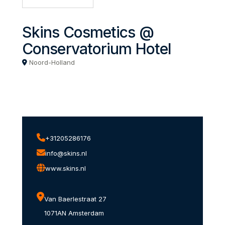
Skins Cosmetics @
Conservatorium Hotel
Noord-Holland
+31205286176
info@skins.nl
www.skins.nl
Van Baerlestraat 27
1071AN Amsterdam