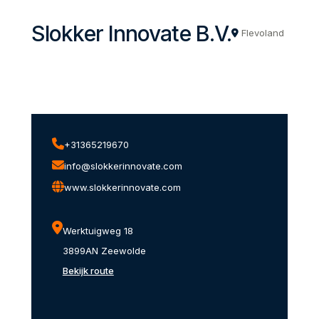
Slokker Innovate B.V.
Flevoland
+31365219670
info@slokkerinnovate.com
www.slokkerinnovate.com
Werktuigweg 18
3899AN Zeewolde
Bekijk route