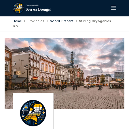
Gemeentegids
Son en Breugel
Home
Provincies
Noord-Brabant
Stirling Cryogenics
B.V.