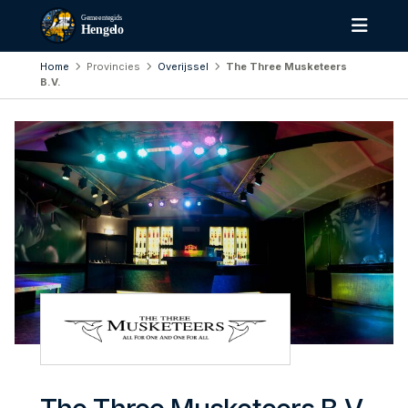
Gemeentegids
Hengelo
Home
Provincies
Overijssel
The Three Musketeers
B.V.