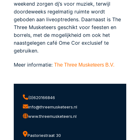
weekend zorgen dj’s voor muziek, terwijl
doordeweeks regelmatig ruimte wordt
geboden aan liveoptredens. Daarnaast is The
Three Musketeers geschikt voor feesten en
borrels, met de mogelijkheid om ook het
naastgelegen café Ome Cor exclusief te
gebruiken.
Meer informatie:
The Three Musketeers B.V.
(0)620166846
info@threemusketeers.nl
www.threemusketeers.nl
Pastoriestraat 30