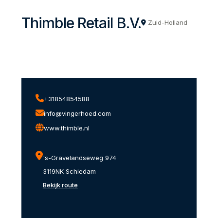
Thimble Retail B.V.
Zuid-Holland
+31854854588
info@vingerhoed.com
www.thimble.nl
's-Gravelandseweg 974
3119NK Schiedam
Bekijk route