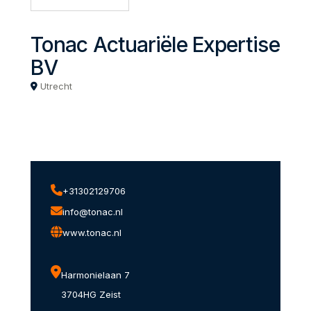
Tonac Actuariële Expertise
BV
Utrecht
+31302129706
info@tonac.nl
www.tonac.nl
Harmonielaan 7
3704HG Zeist