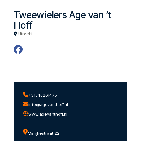
Tweewielers Age van ’t
Hoff
Utrecht
+31346261475
info@agevanthoff.nl
www.agevanthoff.nl
Marijkestraat 22