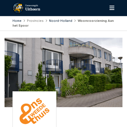
Gemeentegids
Uithoorn
Home
Provincies
Noord-Holland
Woonvoorziening Aan
het Spoor