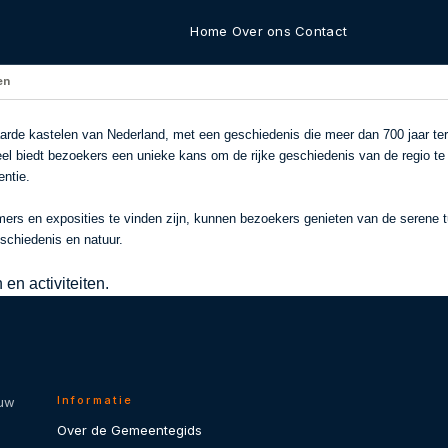
Home
Over ons
Contact
en
arde kastelen van Nederland, met een geschiedenis die meer dan 700 jaar te
steel biedt bezoekers een unieke kans om de rijke geschiedenis van de regio 
entie.
mers en exposities te vinden zijn, kunnen bezoekers genieten van de serene
schiedenis en natuur.
en activiteiten.
Informatie
 uw
Over de Gemeentegids