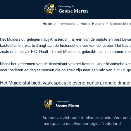
Gemeentegids
Gooise Meren
Home
Provincies
Noord-Holland
Gooise Mer
Het Muiderslot, gelegen nabij Amsterdam, is een van de oudste en best bewa
kasteeltuinen, wat bijdraagt aan de historische sfeer van de locatie. Het ka
zoals de schrijver P.C. Hooft, die het Muiderslot gebruikte als zijn zomerresid
Naast het verkennen van de binnenkant van het kasteel, waar historische ka
voor toeristen en dagjesmensen die op zoek zijn naar een mix van cultuur, ge
Het Muiderslot biedt vaak speciale evenementen, rondleidingen 
Gemeentegids
Gooise Meren
Succesvol zichtbaar in elke provincie. Versterk
marktpositie met Gemeentegids Nederland.