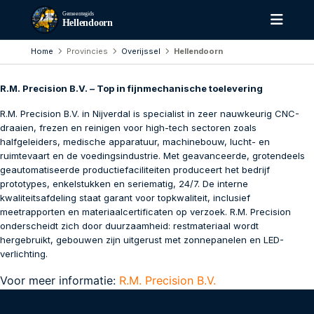
Gemeentegids
Hellendoorn
Home
Provincies
Overijssel
Hellendoorn
R.M. Precision B.V. – Top in fijnmechanische toelevering
R.M. Precision B.V. in Nijverdal is specialist in zeer nauwkeurig CNC-
draaien, frezen en reinigen voor high-tech sectoren zoals
halfgeleiders, medische apparatuur, machinebouw, lucht- en
ruimtevaart en de voedingsindustrie. Met geavanceerde, grotendeels
geautomatiseerde productiefaciliteiten produceert het bedrijf
prototypes, enkelstukken en seriematig, 24/7. De interne
kwaliteitsafdeling staat garant voor topkwaliteit, inclusief
meetrapporten en materiaalcertificaten op verzoek. R.M. Precision
onderscheidt zich door duurzaamheid: restmateriaal wordt
hergebruikt, gebouwen zijn uitgerust met zonnepanelen en LED-
verlichting.
Voor meer informatie:
R.M. Precision B.V.