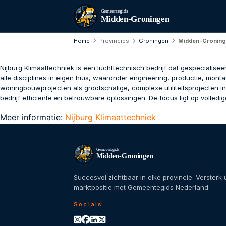
Gemeentegids
Midden-Groningen
Home
Provincies
Groningen
Midden-Gronin
Nijburg Klimaattechniek is een luchttechnisch bedrijf dat gespecialiseer
alle disciplines in eigen huis, waaronder engineering, productie, monta
woningbouwprojecten als grootschalige, complexe utiliteitsprojecten i
bedrijf efficiënte en betrouwbare oplossingen. De focus ligt op volledi
Meer informatie:
Nijburg Klimaattechniek
Gemeentegids
Midden-Groningen
Succesvol zichtbaar in elke provincie. Versterk
marktpositie met Gemeentegids Nederland.
Socials