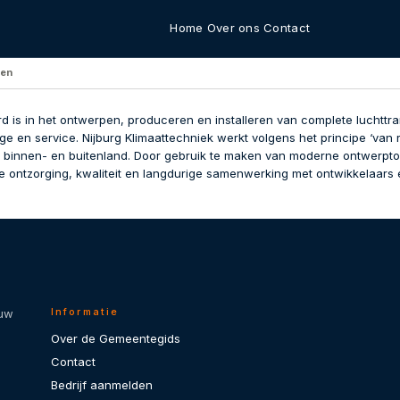
Home
Over ons
Contact
gen
d is in het ontwerpen, produceren en installeren van complete luchttrans
ge en service. Nijburg Klimaattechniek werkt volgens het principe ‘van r
n binnen- en buitenland. Door gebruik te maken van moderne ontwerptoo
ge ontzorging, kwaliteit en langdurige samenwerking met ontwikkelaars en
Informatie
 uw
Over de Gemeentegids
Contact
Bedrijf aanmelden