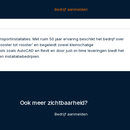
Bedrijf aanmelden
portinstallaties. Met ruim 50 jaar ervaring beschikt het bedrijf over
ooster tot rooster’ en begeleidt zowel kleinschalige
ls zoals AutoCAD en Revit en door just-in-time leveringen biedt het
 installatiebedrijven.
Ook meer zichtbaarheid?
Bedrijf aanmelden