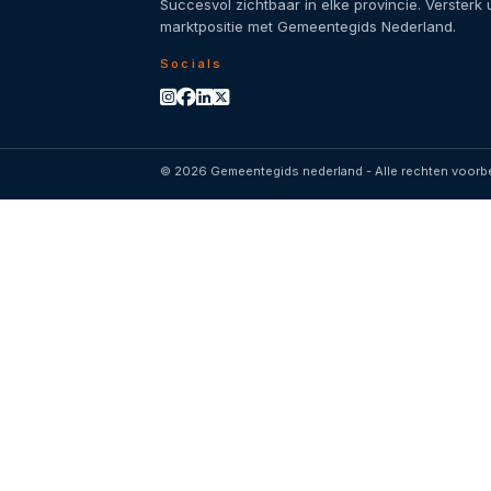
Succesvol zichtbaar in elke provincie. Versterk
marktpositie met Gemeentegids Nederland.
Socials
© 2026 Gemeentegids nederland - Alle rechten voor