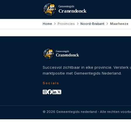
Gemeentegids
Cranendonck
Home
Provincies
Noord-Brabant
Maarheeze
Gemeentegids
Cranendonck
Succesvol zichtbaar in elke provincie. Versterk
marktpositie met Gemeentegids Nederland.
Socials
© 2026 Gemeentegids nederland - Alle rechten voor