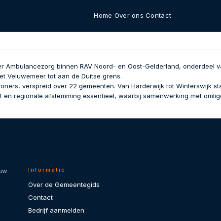
Home
Over ons
Contact
mer Ambulancezorg binnen RAV Noord- en Oost-Gelderland, onderdeel v
het Veluwemeer tot aan de Duitse grens.
woners, verspreid over 22 gemeenten. Van Harderwijk tot Winterswijk s
teit en regionale afstemming essentieel, waarbij samenwerking met omli
Informatie
 uw
Over de Gemeentegids
Contact
Bedrijf aanmelden