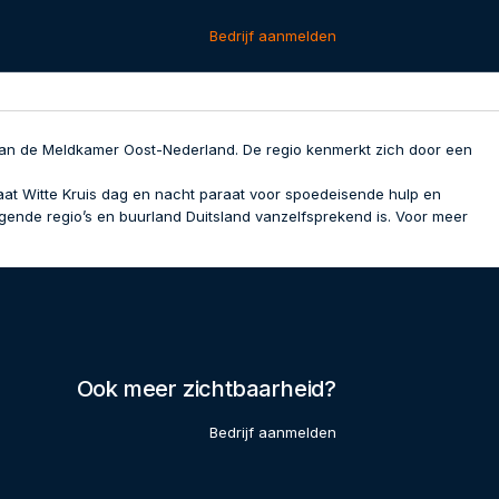
Bedrijf aanmelden
an de Meldkamer Oost-Nederland. De regio kenmerkt zich door een
taat Witte Kruis dag en nacht paraat voor spoedeisende hulp en
ggende regio’s en buurland Duitsland vanzelfsprekend is. Voor meer
Ook meer zichtbaarheid?
Bedrijf aanmelden