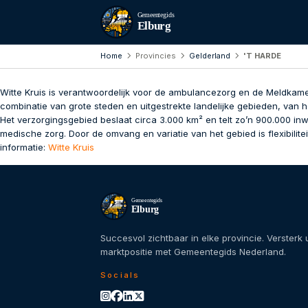
Gemeentegids
Elburg
Home
Provincies
Gelderland
'T HARDE
Witte Kruis is verantwoordelijk voor de ambulancezorg en de Meldka
combinatie van grote steden en uitgestrekte landelijke gebieden, van 
Het verzorgingsgebied beslaat circa 3.000 km² en telt zo’n 900.000 in
medische zorg. Door de omvang en variatie van het gebied is flexibili
informatie:
Witte Kruis
Gemeentegids
Elburg
Succesvol zichtbaar in elke provincie. Versterk
marktpositie met Gemeentegids Nederland.
Socials