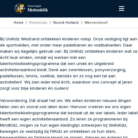
Gemeentegids
Medemblik
Home
Provincies
Noord-Holland
Wervershoof
Bij UniKidz Westrand ontdekken kinderen volop. Onze vestiging ligt aan
de sportvelden, met onder meer padelbanen en voetbalvelden. Daar
maken wij dagelijks gebruik van. Bij UniKidz ontdekken kinderen wat ze
écht leuk vinden, omdat wij werken met een
talentontwikkelingsprogramma dat een uniek en uitgebreid
activiteitenaanbod biedt. Denk aan zwemlessen, ponyverzorging,
padellessen, tennis, voetbal, dansles en zo nog een tal aan
activiteiten! Wij zien ieder kind écht, waardoor ons concept al jaren
zorgt voor blije kinderen én ouders!
Verwondering. Dát draait het om. We willen kinderen nieuwe dingen
laten zien en vooral ook laten doen. Hiervoor creëren we ons eigen
talentontwikkelingsprogramma dat bestaat uit de vier labels. Ieder label
heeft een eigen activiteitenaanbod. Zo leren ze programmeren bij
MindKidz, mogen ze hun eigen kledinglijn ontwerpen bij SkillsKidz,
bewegen ze veelzijdig bij FitKidz en ontdekken ze hun stem,
beweegstijlen en fantasie terwijl ze zingen, dansen en acteren bij