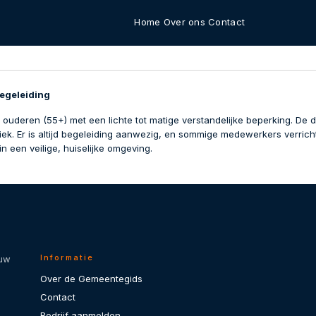
Home
Over ons
Contact
egeleiding
uderen (55+) met een lichte tot matige verstandelijke beperking. De 
k. Er is altijd begeleiding aanwezig, en sommige medewerkers verricht
 in een veilige, huiselijke omgeving.
Informatie
 uw
Over de Gemeentegids
Contact
Bedrijf aanmelden