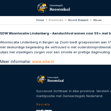
Gemeentegids
Roosendaal
Home
Provincies
Noord-Brabant
Wouw
SDW Woonlocatie Lindenberg – Aandachtvol wonen voor 55+ met b
Woonlocatie Lindenberg in Bergen op Zoom biedt groepswonen aan 17 o
met deskundige begeleiding die vertrouwd is met ouderdomsproblematie
uitjes met vrijwilligers zorgen voor een zinvolle en prettige daginvulling
Meer informatie:
www.sdw.nl
Gemeentegids
Roosendaal
Succesvol zichtbaar in elke provincie. Versterk
marktpositie met Gemeentegids Nederland.
Socials