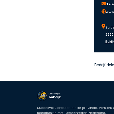
d.el
www.
Zuids
2225
Bekij
Bedrijf del
Gemeentegids
Katwijk
Succesvol zichtbaar in elke provincie. Versterk
marktpositie met Gemeentegids Nederland.