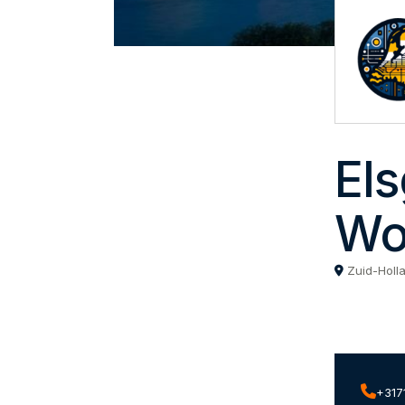
El
Wo
Zuid-Holl
+317