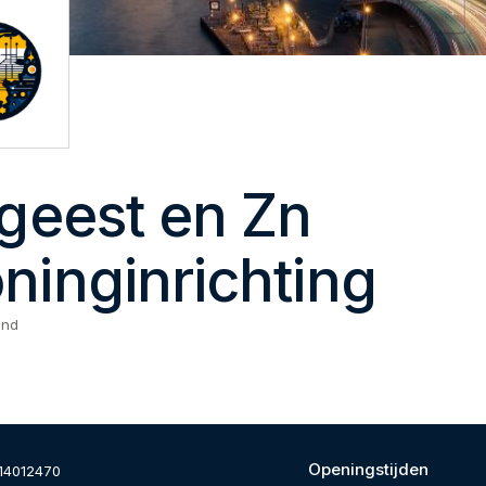
sgeest en Zn
ninginrichting
and
Openingstijden
14012470