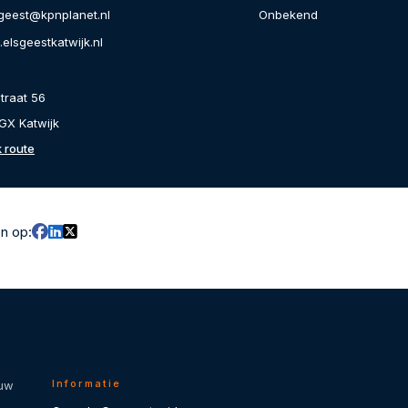
Onbekend
sgeest@kpnplanet.nl
elsgeestkatwijk.nl
traat 56
GX Katwijk
k route
en op:
Informatie
 uw