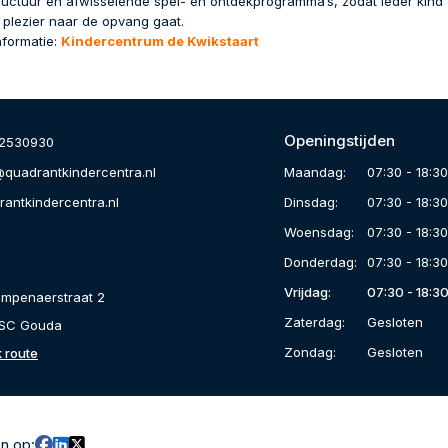
tructuur en afwisselende spel- en ontdekprogramma’s, zodat ieder kind z
 plezier naar de opvang gaat.
nformatie:
Kindercentrum de Kwikstaart
Openingstijden
82530930
Maandag:
07:30 - 18:3
@quadrantkindercentra.nl
Dinsdag:
07:30 - 18:3
rantkindercentra.nl
Woensdag:
07:30 - 18:3
Donderdag:
07:30 - 18:3
Vrijdag:
07:30 - 18:3
empenaerstraat 2
Zaterdag:
Gesloten
SC Gouda
Zondag:
Gesloten
k route
en op: