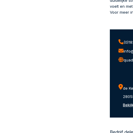
duidelijke s
voelt en met
Voor meer i
(0)1
info
quad
de K
2805
Bekij
Bedrijf del