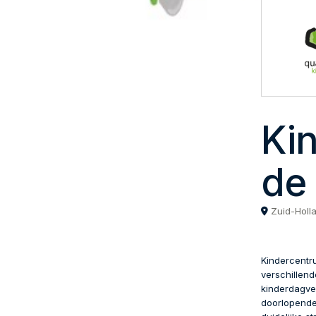
Ki
de
Zuid-Holl
Kindercentr
verschillend
kinderdagve
doorlopende 