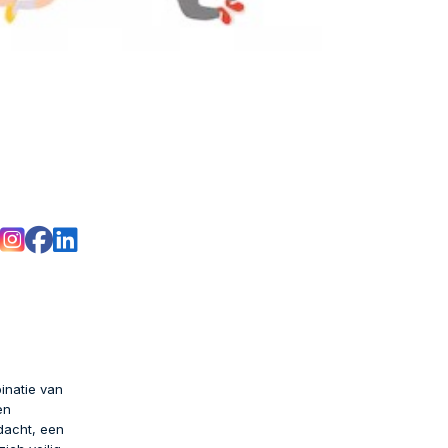
inatie van
en
ndacht, een