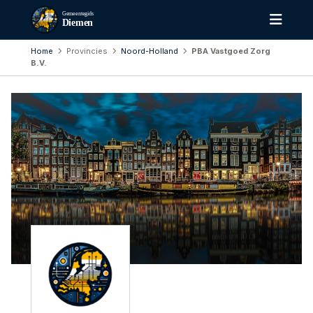
Gemeentegids
Diemen
Home
Provincies
Noord-Holland
PBA Vastgoed Zorg
B.V.