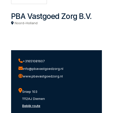
PBA Vastgoed Zorg B.V.
Noord-Holland
+31651081607
info@pbavastgoedzorg.nl
www.pbavastgoedzorg.nl
Sniep 103
1112AJ Diemen
Bekijk route