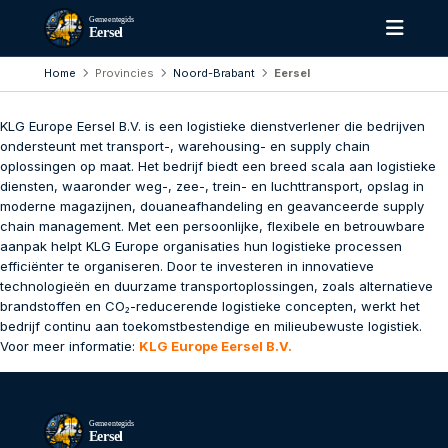
Gemeentegids
Eersel
Home
Provincies
Noord-Brabant
Eersel
KLG Europe Eersel B.V. is een logistieke dienstverlener die bedrijven
ondersteunt met transport-, warehousing- en supply chain
oplossingen op maat. Het bedrijf biedt een breed scala aan logistieke
diensten, waaronder weg-, zee-, trein- en luchttransport, opslag in
moderne magazijnen, douaneafhandeling en geavanceerde supply
chain management. Met een persoonlijke, flexibele en betrouwbare
aanpak helpt KLG Europe organisaties hun logistieke processen
efficiënter te organiseren. Door te investeren in innovatieve
technologieën en duurzame transportoplossingen, zoals alternatieve
brandstoffen en CO₂-reducerende logistieke concepten, werkt het
bedrijf continu aan toekomstbestendige en milieubewuste logistiek.
Voor meer informatie:
KLG Europe Eersel B.V.
Gemeentegids
Eersel